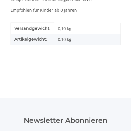
Empfohlen für Kinder ab 0 Jahren
Produkteigenschaft
Wert
Versandgewicht:
0,10 kg
Artikelgewicht:
0,10
kg
Newsletter Abonnieren