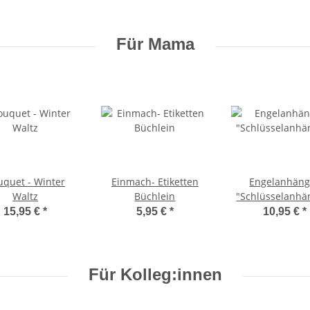
Für Mama
uquet - Winter
Einmach- Etiketten
Engelanhäng
Waltz
Büchlein
"Schlüsselanhä
15,95 €
*
5,95 €
*
10,95 €
*
Für Kolleg:innen