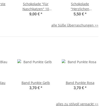
rste
Schokolade "Für
Schokolade
Naschkatzen" 10
"Herzlichen
Sorten
Glückwunsch"
9,00 €
*
5,50 €
*
alle Süße Überraschungen >>
Blau
Band Punkte Gelb
Band Punkte Rosa
3,70 €
*
3,70 €
*
alles zu stilvoll verpackt >>