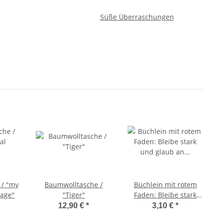
Süße Überraschungen
 / "my
Baumwolltasche /
Büchlein mit rotem
gage"
"Tiger"
Faden: Bleibe stark
und glaub an dich
12,90 €
*
3,10 €
*