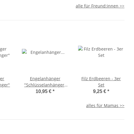
alle für Freund:innen >>
er
Engelanhänger
Filz Erdbeeren - 3er
nger"
"Schlüsselanhänger"
Set
gold
10,95 €
*
9,25 €
*
alles für Mamas >>