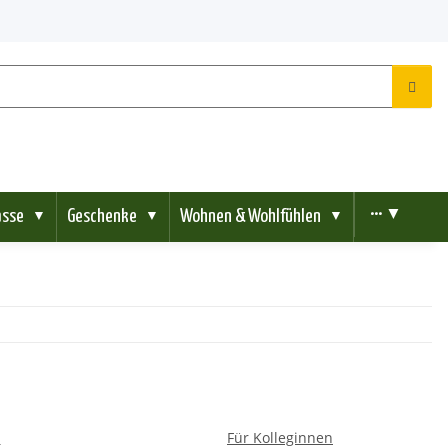
ässe
Geschenke
Wohnen & Wohlfühlen
••• ▼
▼
▼
▼
n
Für Kolleginnen