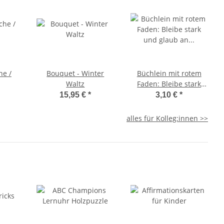
he /
Bouquet - Winter
Büchlein mit rotem
Waltz
Faden: Bleibe stark
und glaub an dich
15,95 €
*
3,10 €
*
alles für Kolleg:innen >>