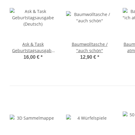
Ask & Task
Baumwolltasche /
Baumw
Geburtstagsausgabe
"auch schön"
atm
(Deutsch)
16,00 €
*
12,90 €
*