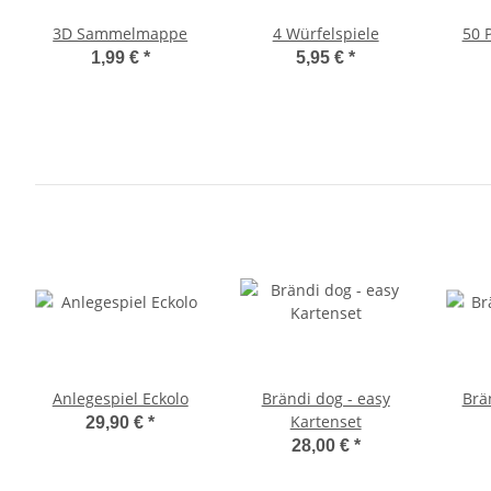
3D Sammelmappe
4 Würfelspiele
50 
1,99 €
*
5,95 €
*
Anlegespiel Eckolo
Brändi dog - easy
Brä
Kartenset
29,90 €
*
28,00 €
*