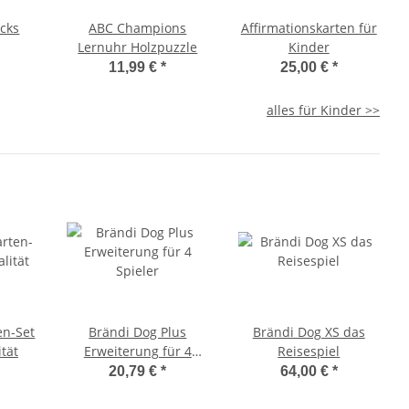
icks
ABC Champions
Affirmationskarten für
Lernuhr Holzpuzzle
Kinder
11,99 €
*
25,00 €
*
alles für Kinder >>
en-Set
Brändi Dog Plus
Brändi Dog XS das
tät
Erweiterung für 4
Reisespiel
Spieler
20,79 €
*
64,00 €
*