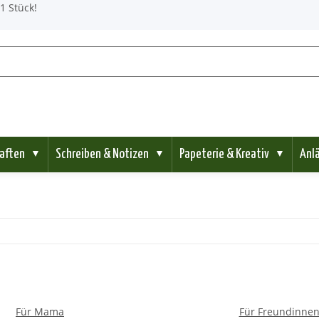
1 Stück!
aften
Schreiben & Notizen
Papeterie & Kreativ
Anl
▼
▼
▼
Für Mama
Für Freundinne