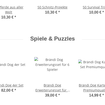
Pferde aus aller
50 Schnitz-Projekte
50 Survival Tr
Welt
10,30 €
*
10,00 €
*
10,30 €
*
Spiele & Puzzles
ndi Dog 4er Set
Brändi Dog
Brändi Dog Kart
Erweiterungsset für 6
Premiumquali
82,00 €
*
Spieler
39,00 €
*
14,99 €
*