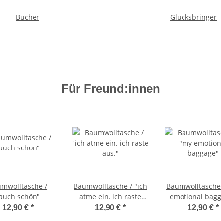
Bücher
Glücksbringer
Für Freund:innen
mwolltasche /
Baumwolltasche / "ich
Baumwolltasche
auch schön"
atme ein. ich raste
emotional bag
aus."
12,90 €
*
12,90 €
*
12,90 €
*