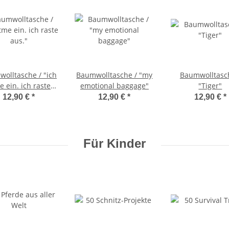
olltasche / "ich
Baumwolltasche / "my
Baumwolltasc
e ein. ich raste
emotional baggage"
"Tiger"
aus."
12,90 €
*
12,90 €
*
12,90 €
*
Für Kinder