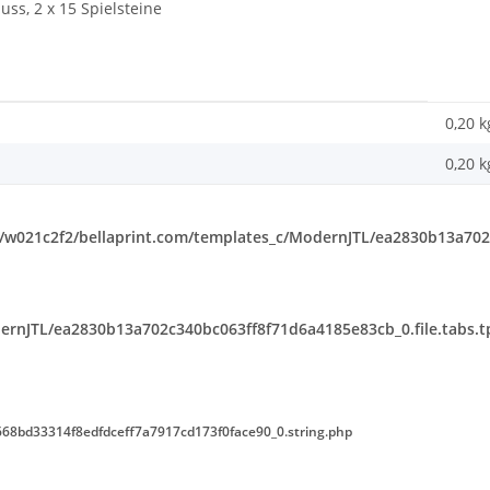
uss, 2 x 15 Spielsteine
0,20 k
0,20
k
w021c2f2/bellaprint.com/templates_c/ModernJTL/ea2830b13a702c
rnJTL/ea2830b13a702c340bc063ff8f71d6a4185e83cb_0.file.tabs.t
68bd33314f8edfdceff7a7917cd173f0face90_0.string.php