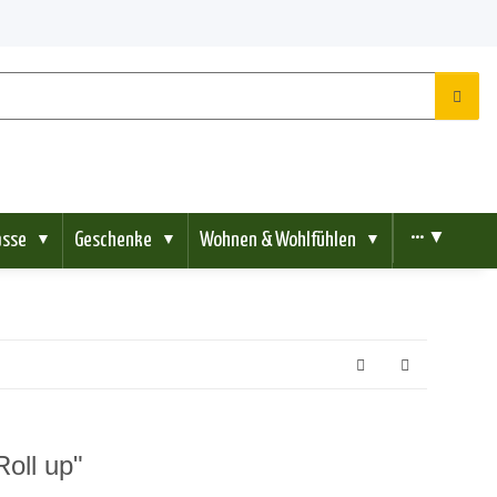
ässe
Geschenke
Wohnen & Wohlfühlen
••• ▼
▼
▼
▼
Roll up"