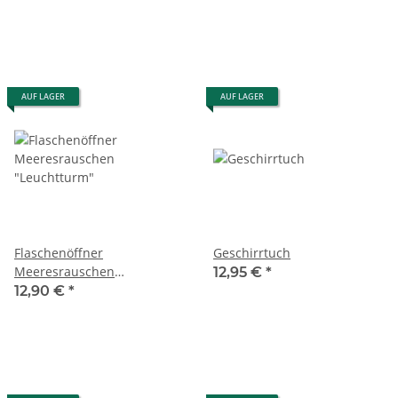
AUF LAGER
AUF LAGER
Flaschenöffner
Geschirrtuch
Meeresrauschen
12,95 €
*
"Leuchtturm"
12,90 €
*