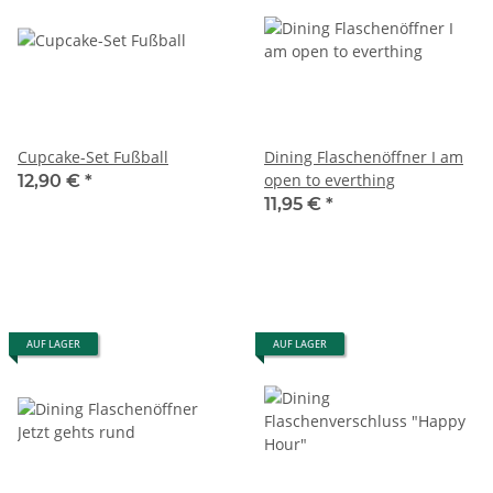
Cupcake-Set Fußball
Dining Flaschenöffner I am
open to everthing
12,90 €
*
11,95 €
*
AUF LAGER
AUF LAGER