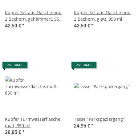
Kupfer Set aus Flasche und
Kupfer Set aus Flasche und
2 Bechern, gehämmert, 950
2 Bechern, glatt, 950 ml
ml
42,50 €
*
42,50 €
*
AUF LAGER
AUF LAGER
Kupfer Turmwasserflasche,
Tasse "Parkspaziergang"
matt, 850 ml
24,95 €
*
26,95 €
*