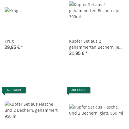
Krug
Kupfer Set aus 2
gehämmerten Bechern, je
29,95 €
*
300ml
21,95 €
*
AUF LAGER
AUF LAGER