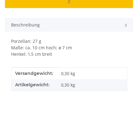
Beschreibung
Porzellan: 27 g
Maße: ca. 10 cm hoch; ø 7 cm
Henkel: 1,5 cm breit
Produkteigenschaft
Wert
Versandgewicht:
0,30 kg
Artikelgewicht:
0,30
kg