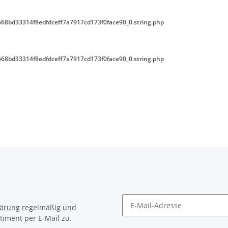
68bd33314f8edfdceff7a7917cd173f0face90_0.string.php
68bd33314f8edfdceff7a7917cd173f0face90_0.string.php
lärung
regelmäßig und
timent per E-Mail zu.
Newsletter Abonnieren