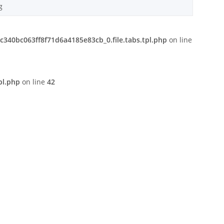
g
340bc063ff8f71d6a4185e83cb_0.file.tabs.tpl.php
on line
pl.php
on line
42