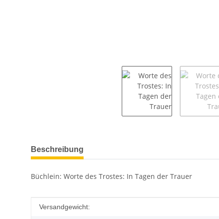
weitere Registerkarten anzeigen
Beschreibung
Büchlein: Worte des Trostes: In Tagen der Trauer
Produkteigenschaft
Wert
Versandgewicht: