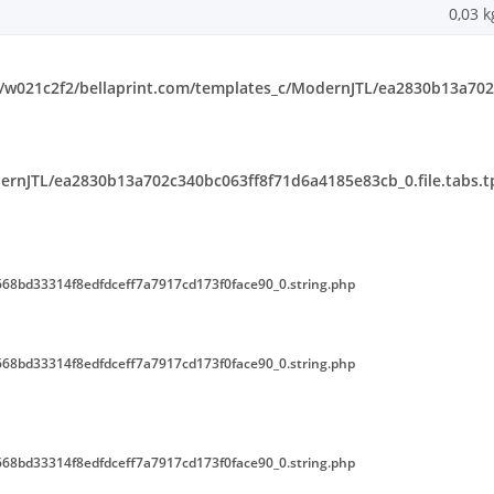
0,03
k
w021c2f2/bellaprint.com/templates_c/ModernJTL/ea2830b13a702c
rnJTL/ea2830b13a702c340bc063ff8f71d6a4185e83cb_0.file.tabs.t
68bd33314f8edfdceff7a7917cd173f0face90_0.string.php
68bd33314f8edfdceff7a7917cd173f0face90_0.string.php
68bd33314f8edfdceff7a7917cd173f0face90_0.string.php