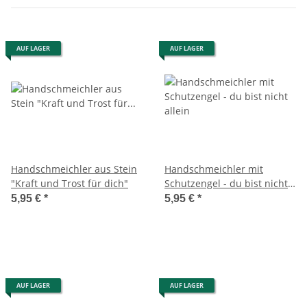
AUF LAGER
AUF LAGER
Handschmeichler aus Stein
Handschmeichler mit
"Kraft und Trost für dich"
Schutzengel - du bist nicht
allein
5,95 €
*
5,95 €
*
AUF LAGER
AUF LAGER