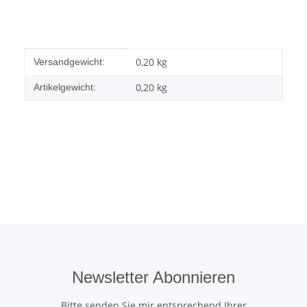
Produkteigenschaft
Wert
0,20 kg
Versandgewicht:
0,20
kg
Artikelgewicht:
Newsletter Abonnieren
Bitte senden Sie mir entsprechend Ihrer