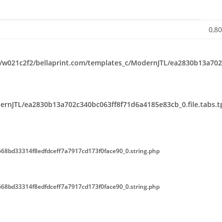
0,80
w021c2f2/bellaprint.com/templates_c/ModernJTL/ea2830b13a702c
rnJTL/ea2830b13a702c340bc063ff8f71d6a4185e83cb_0.file.tabs.t
68bd33314f8edfdceff7a7917cd173f0face90_0.string.php
68bd33314f8edfdceff7a7917cd173f0face90_0.string.php