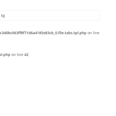
kg
340bc063ff8f71d6a4185e83cb_0.file.tabs.tpl.php
on line
pl.php
on line
42