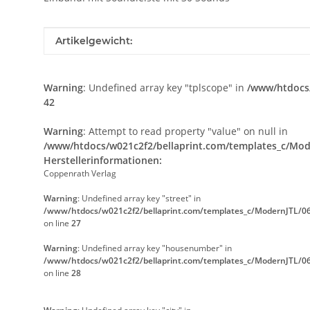
Produkteigenschaft
Wert
Artikelgewicht:
Warning
: Undefined array key "tplscope" in
/www/htdocs/
42
Warning
: Attempt to read property "value" on null in
/www/htdocs/w021c2f2/bellaprint.com/templates_c/Mode
Herstellerinformationen:
Coppenrath Verlag
Warning
: Undefined array key "street" in
/www/htdocs/w021c2f2/bellaprint.com/templates_c/ModernJTL/06
on line
27
Warning
: Undefined array key "housenumber" in
/www/htdocs/w021c2f2/bellaprint.com/templates_c/ModernJTL/06
on line
28