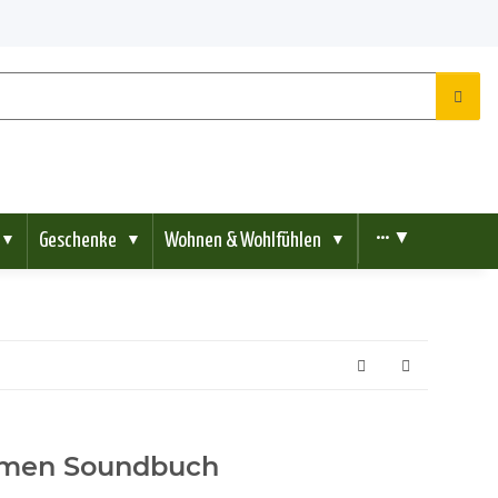
Geschenke
Wohnen & Wohlfühlen
••• ▼
▼
▼
▼
immen Soundbuch