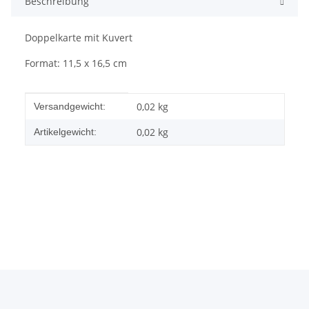
Beschreibung
Doppelkarte mit Kuvert
Format: 11,5 x 16,5 cm
Produkteigenschaft
Wert
0,02 kg
Versandgewicht:
0,02
kg
Artikelgewicht: