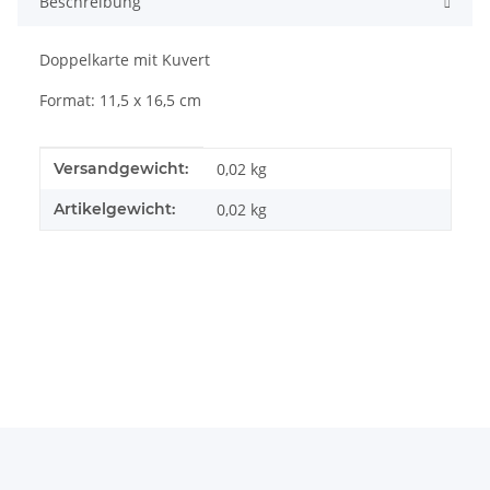
Beschreibung
Doppelkarte mit Kuvert
Format: 11,5 x 16,5 cm
Produkteigenschaft
Wert
Versandgewicht:
0,02 kg
Artikelgewicht:
0,02
kg