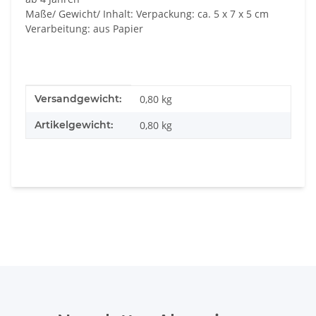
Maße/ Gewicht/ Inhalt: Verpackung: ca. 5 x 7 x 5 cm
Verarbeitung: aus Papier
Produkteigenschaft
Wert
Versandgewicht:
0,80 kg
Artikelgewicht:
0,80
kg