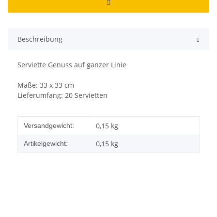
Beschreibung
Serviette Genuss auf ganzer Linie
Maße: 33 x 33 cm
Lieferumfang: 20 Servietten
Produkteigenschaft
Wert
0,15 kg
Versandgewicht:
0,15
kg
Artikelgewicht: