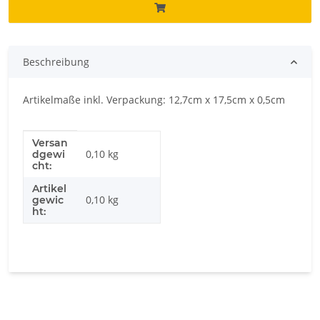
Beschreibung
Artikelmaße inkl. Verpackung: 12,7cm x 17,5cm x 0,5cm
Versan
Produkteigenschaft
Wert
0,10 kg
dgewi
cht:
Artikel
0,10
kg
gewic
ht: