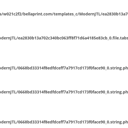
/w021c2f2/bellaprint.com/templates_c/ModernJTL/ea2830b13a702
ernJTL/ea2830b13a702c340bc063ff8f71d6a4185e83cb_0.file.tabs
dernJTL/0668bd33314f8edfdceff7a7917cd173f0face90_0.string.p
dernJTL/0668bd33314f8edfdceff7a7917cd173f0face90_0.string.p
dernJTL/0668bd33314f8edfdceff7a7917cd173f0face90_0.string.p