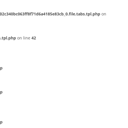
c340bc063ff8f71d6a4185e83cb_0.file.tabs.tpl.php
on
.tpl.php
on line
42
hp
hp
hp