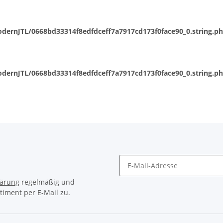
dernJTL/0668bd33314f8edfdceff7a7917cd173f0face90_0.string.p
dernJTL/0668bd33314f8edfdceff7a7917cd173f0face90_0.string.p
lärung
regelmäßig und
timent per E-Mail zu.