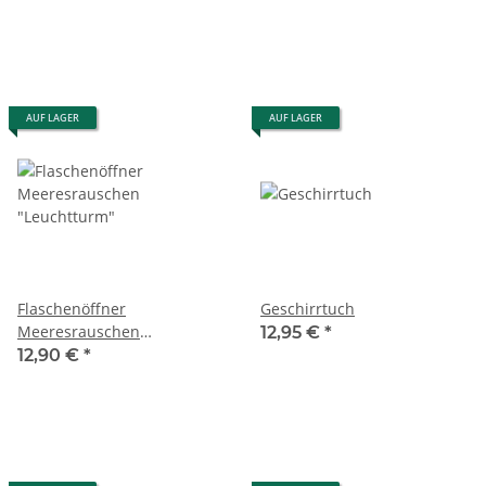
AUF LAGER
AUF LAGER
Flaschenöffner
Geschirrtuch
Meeresrauschen
12,95 €
*
"Leuchtturm"
12,90 €
*