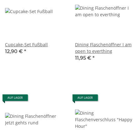
Cupcake-Set Fußball
Dining Flaschenöffner I am
open to everthing
12,90 €
*
11,95 €
*
AUF LAGER
AUF LAGER