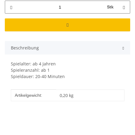
Stk
Beschreibung
Spielalter: ab 4 Jahren
Spieleranzahl: ab 1
Spieldauer: 20-40 Minuten
Produkteigenschaft
Wert
0,20
kg
Artikelgewicht: