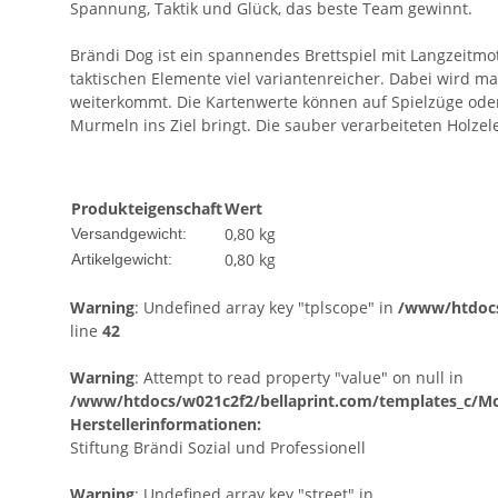
Spannung, Taktik und Glück, das beste Team gewinnt.
Brändi Dog ist ein spannendes Brettspiel mit Langzeitmoti
taktischen Elemente viel variantenreicher. Dabei wird
weiterkommt. Die Kartenwerte können auf Spielzüge oder
Murmeln ins Ziel bringt. Die sauber verarbeiteten Holz
Produkteigenschaft
Wert
0,80 kg
Versandgewicht:
0,80
kg
Artikelgewicht:
Warning
: Undefined array key "tplscope" in
/www/htdocs
line
42
Warning
: Attempt to read property "value" on null in
/www/htdocs/w021c2f2/bellaprint.com/templates_c/Mod
Herstellerinformationen:
Stiftung Brändi Sozial und Professionell
Warning
: Undefined array key "street" in