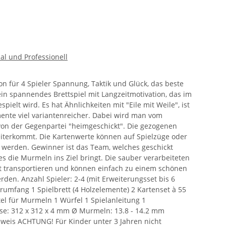
ial und Professionell
n für 4 Spieler Spannung, Taktik und Glück, das beste
in spannendes Brettspiel mit Langzeitmotivation, das im
ielt wird. Es hat Ähnlichkeiten mit "Eile mit Weile", ist
mente viel variantenreicher. Dabei wird man vom
on der Gegenpartei "heimgeschickt". Die gezogenen
terkommt. Die Kartenwerte können auf Spielzüge oder
t werden. Gewinner ist das Team, welches geschickt
 die Murmeln ins Ziel bringt. Die sauber verarbeiteten
ht transportieren und können einfach zu einem schönen
den. Anzahl Spieler: 2-4 (mit Erweiterungsset bis 6
ferumfang 1 Spielbrett (4 Holzelemente) 2 Kartenset à 55
el für Murmeln 1 Würfel 1 Spielanleitung 1
se: 312 x 312 x 4 mm Ø Murmeln: 13.8 - 14.2 mm
inweis ACHTUNG! Für Kinder unter 3 Jahren nicht