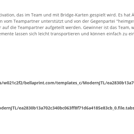
vation, das im Team und mit Bridge-Karten gespielt wird. Es hat Äh
 man vom Teampartner unterstützt und von der Gegenpartei "heimg
 auf die Teampartner aufgeteilt werden. Gewinner ist das Team, 
elemente lassen sich leicht transportieren und können einfach zu
/w021c2f2/bellaprint.com/templates_c/ModernJTL/ea2830b13a702
ernJTL/ea2830b13a702c340bc063ff8f71d6a4185e83cb_0.file.tabs