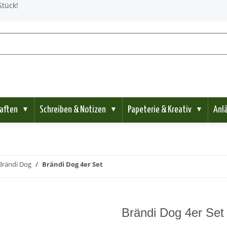
Stück!
aften
Schreiben & Notizen
Papeterie & Kreativ
Anl
▼
▼
▼
Brändi Dog
Brändi Dog 4er Set
Brändi Dog 4er Set