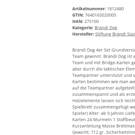
Artikelnummer:
1812480
GTIN:
7640165020005
HAN:
275100
Kategorie:
Brändi Dog
Hersteller:
Stiftung Brändi Soz
Brändi Dog 4er Set Grundversio
Team gewinnt. Brändi Dog ist e
Team und mit Bridge-Karten gesp
aber durch die taktischen Ele
Teampartner unterstützt und v
Karten bestimmen wie man wei
auf die Teampartner aufgeteil
zusammenspannt und als erstes
Holzelemente lassen sich leic
Spielbrett zusammengefügt wer
Spieler) Alter: ab 9 Jahren Lie
Karten 24 Murmeln 1 Stoffbeut
Kurzanleitung Masse Brettmas
Gewicht: 712 gr. Sicherheitsh