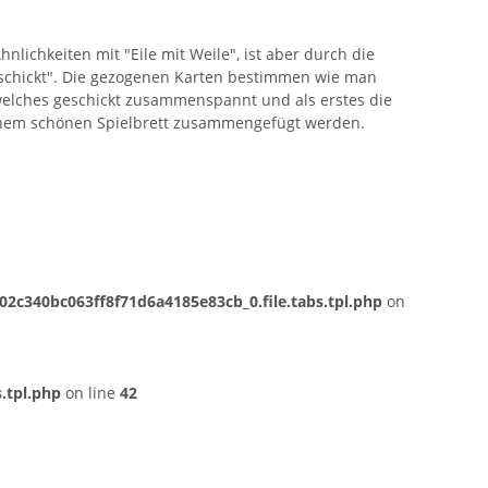
nlichkeiten mit "Eile mit Weile", ist aber durch die
eschickt". Die gezogenen Karten bestimmen wie man
welches geschickt zusammenspannt und als erstes die
 einem schönen Spielbrett zusammengefügt werden.
c340bc063ff8f71d6a4185e83cb_0.file.tabs.tpl.php
on
.tpl.php
on line
42