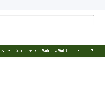
ässe
Geschenke
Wohnen & Wohlfühlen
••• ▼
▼
▼
▼