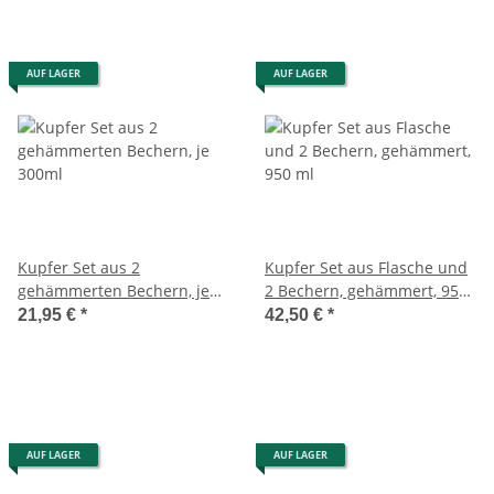
AUF LAGER
AUF LAGER
Kupfer Set aus 2
Kupfer Set aus Flasche und
gehämmerten Bechern, je
2 Bechern, gehämmert, 950
300ml
ml
21,95 €
*
42,50 €
*
AUF LAGER
AUF LAGER