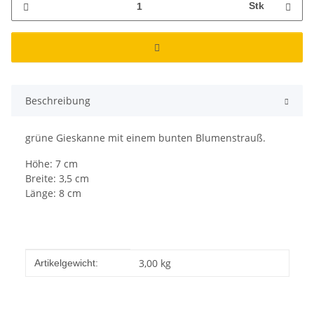
Stk
Beschreibung
grüne Gieskanne mit einem bunten Blumenstrauß.
Höhe: 7 cm
Breite: 3,5 cm
Länge: 8 cm
Produkteigenschaft
Wert
3,00
kg
Artikelgewicht: