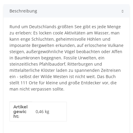
Beschreibung
Rund um Deutschlands größten See gibt es jede Menge
zu erleben: Es locken coole Aktivitäten am Wasser, man
kann enge Schluchten, geheimnisvolle Höhlen und
imposante Bergwelten erkunden, auf erloschene Vulkane
steigen, außergewöhnliche Vögel beobachten oder Affen
in Baumkronen begegnen. Fossile Urwelten, ein
steinzeitliches Pfahlbaudorf, Ritterburgen und
mittelalterliche Klöster laden zu spannenden Zeitreisen
ein - selbst der Wilde Westen ist nicht weit. Das Buch
stellt 111 Orte für kleine und große Entdecker vor, die
man nicht verpassen sollte.
Artikel
Produkteigenschaft
Wert
0,46
kg
gewic
ht: