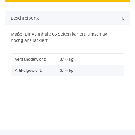
Beschreibung
Maße: DinA5 Inhalt: 65 Seiten kariert, Umschlag
hochglanz lackiert
Produkteigenschaft
Wert
0,10 kg
Versandgewicht:
0,10
kg
Artikelgewicht: