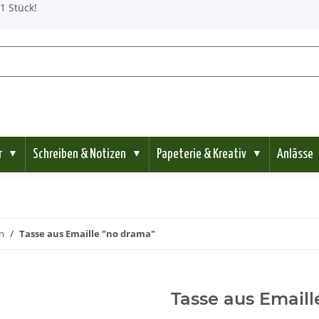
1 Stück!
r
Schreiben & Notizen
Papeterie & Kreativ
Anlässe
▼
▼
▼
n
Tasse aus Emaille "no drama"
Tasse aus Emaill