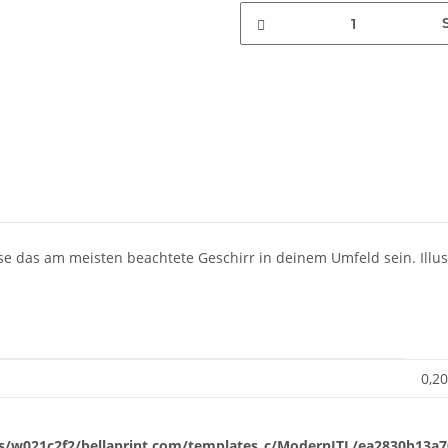
e das am meisten beachtete Geschirr in deinem Umfeld sein. Illustr
0,20
/w021c2f2/bellaprint.com/templates_c/ModernJTL/ea2830b13a702