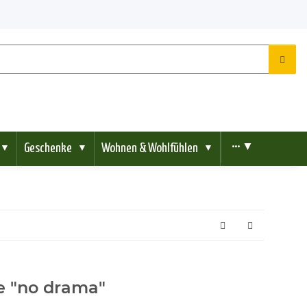
Geschenke
Wohnen & Wohlfühlen
••• ▼
▼
▼
▼
e "no drama"