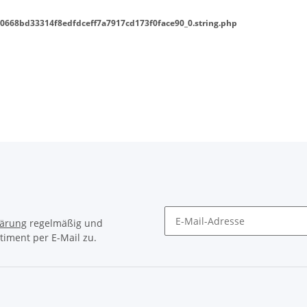
0668bd33314f8edfdceff7a7917cd173f0face90_0.string.php
lärung
regelmäßig und
timent per E-Mail zu.
Newsletter Abonnieren