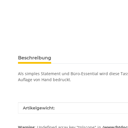
weitere Registerkarten anzeigen
Beschreibung
Als simples Statement und Büro-Essential wird diese Tass
Auflage von Hand bedruckt.
Produkteigenschaft
Wert
Artikelgewicht:
Warning
: Undefined array key "tplscope" in
/www/htdocs