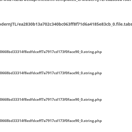
ernJTL/ea2830b13a702c340bc063ff8f71d6a4185e83cb_0.file.tabs
0668bd33314f8edfdceff7a7917cd173f0face90_0.string.php
0668bd33314f8edfdceff7a7917cd173f0face90_0.string.php
0668bd33314f8edfdceff7a7917cd173f0face90_0.string.php
0668bd33314f8edfdceff7a7917cd173f0face90_0.string.php