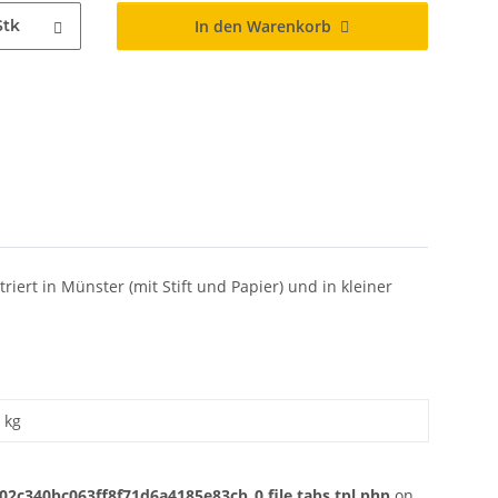
Stk
In den Warenkorb
iert in Münster (mit Stift und Papier) und in kleiner
kg
c340bc063ff8f71d6a4185e83cb_0.file.tabs.tpl.php
on