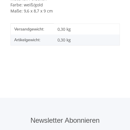
Farbe: weiß/gold
Maße: 9,6 x 8,7 x 9 cm
Produkteigenschaft
Wert
0,30 kg
Versandgewicht:
0,30
kg
Artikelgewicht:
Newsletter Abonnieren