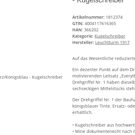
Artikelnummer:
1812374
GTIN:
4004117616365
HAN:
366202
Kategorie:
Kugelschreiber
Hersteller:
Leuchtturm 1917
Auf das Wesentliche reduzierte
Ein dezenter Punkt auf dem D
motivierenden Leitsatz „Everyt
Drehgriffel Nr. 1 haben diesel
sechseckigen Mittelstücks steh
Der Drehgriffel Nr. 1 der Bauh
königsblauer Tinte. Ersatz- o
erhältlich.
• Kugelschreiber aus hochwe
• Mine dokumentenecht nach I