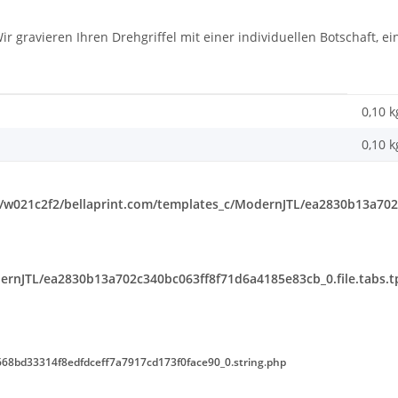
Wir gravieren Ihren Drehgriffel mit einer individuellen Botschaft
0,10 k
0,10
k
w021c2f2/bellaprint.com/templates_c/ModernJTL/ea2830b13a702c
rnJTL/ea2830b13a702c340bc063ff8f71d6a4185e83cb_0.file.tabs.t
68bd33314f8edfdceff7a7917cd173f0face90_0.string.php