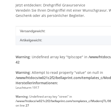
Jetzt entdecken: Drehgriffel Gravurservice
Veredeln Sie Ihren Drehgriffel mit einer Wunschgravur. 
Geschenk oder als persönlicher Begleiter.
Produkteigenschaft
Wert
Versandgewicht:
Artikelgewicht:
Warning
: Undefined array key "tplscope" in
/www/htdocs/
42
Warning
: Attempt to read property "value" on null in
/www/htdocs/w021c2f2/bellaprint.com/templates_c/Mode
Herstellerinformationen:
Leuchtturm 1917
Warning
: Undefined array key "street" in
/www/htdocs/w021c2f2/bellaprint.com/templates_c/ModernJTL/06
on line
27