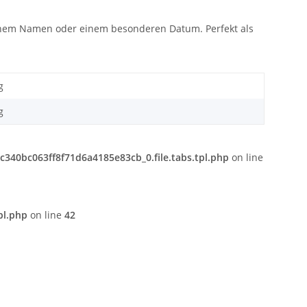
, einem Namen oder einem besonderen Datum. Perfekt als
g
g
340bc063ff8f71d6a4185e83cb_0.file.tabs.tpl.php
on line
pl.php
on line
42