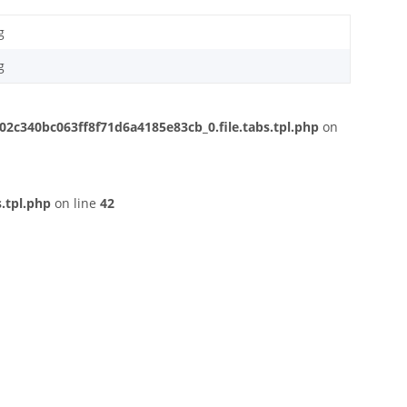
g
g
c340bc063ff8f71d6a4185e83cb_0.file.tabs.tpl.php
on
.tpl.php
on line
42