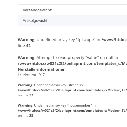
Produkteigenschaft
Wert
Versandgewicht:
Artikelgewicht:
Warning
: Undefined array key "tplscope" in
/www/htdocs
line
42
Warning
: Attempt to read property "value" on null in
/www/htdocs/w021c2f2/bellaprint.com/templates_c/Mod
Herstellerinformationen:
Leuchtturm 1917
Warning
: Undefined array key "street" in
/www/htdocs/w021c2f2/bellaprint.com/templates_c/ModernJTL/
on line
27
Warning
: Undefined array key "housenumber" in
/www/htdocs/w021c2f2/bellaprint.com/templates_c/ModernJTL/
on line
28