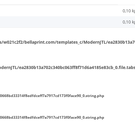
0,10 k
0,10
k
/w021c2f2/bellaprint.com/templates_c/ModernJTL/ea2830b13a702
ernJTL/ea2830b13a702c340bc063ff8f71d6a4185e83cb_0.file.tabs
0668bd33314f8edfdceff7a7917cd173f0face90_0.string.php
0668bd33314f8edfdceff7a7917cd173f0face90_0.string.php