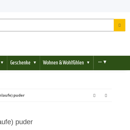
Geschenke
Wohnen & Wohlfühlen
••• ▼
▼
▼
▼
chlaufe) puder
aufe) puder