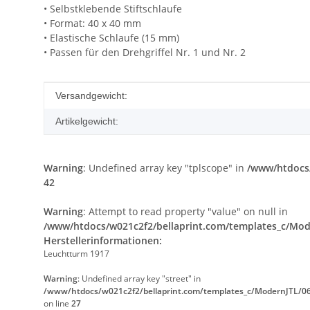
• Selbstklebende Stiftschlaufe
• Format: 40 x 40 mm
• Elastische Schlaufe (15 mm)
• Passen für den Drehgriffel Nr. 1 und Nr. 2
Produkteigenschaft
Wert
Versandgewicht:
Artikelgewicht:
Warning
: Undefined array key "tplscope" in
/www/htdocs/
42
Warning
: Attempt to read property "value" on null in
/www/htdocs/w021c2f2/bellaprint.com/templates_c/Mode
Herstellerinformationen:
Leuchtturm 1917
Warning
: Undefined array key "street" in
/www/htdocs/w021c2f2/bellaprint.com/templates_c/ModernJTL/06
on line
27