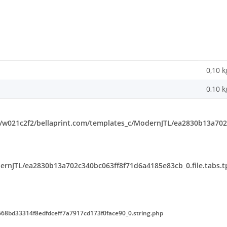
0,10 k
0,10
k
w021c2f2/bellaprint.com/templates_c/ModernJTL/ea2830b13a702c
rnJTL/ea2830b13a702c340bc063ff8f71d6a4185e83cb_0.file.tabs.t
68bd33314f8edfdceff7a7917cd173f0face90_0.string.php