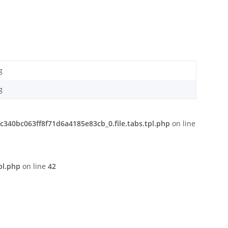
g
g
340bc063ff8f71d6a4185e83cb_0.file.tabs.tpl.php
on line
pl.php
on line
42