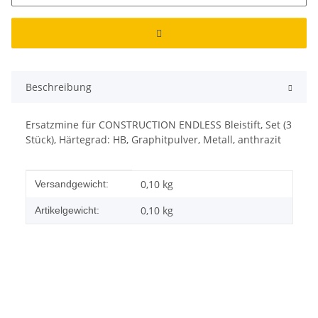
Beschreibung
Ersatzmine für CONSTRUCTION ENDLESS Bleistift, Set (3
Stück), Härtegrad: HB, Graphitpulver, Metall, anthrazit
Produkteigenschaft
Wert
0,10 kg
Versandgewicht:
0,10
kg
Artikelgewicht: