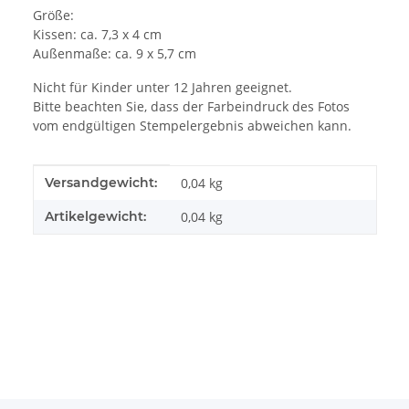
Größe:
Kissen: ca.
7,3 x 4 cm
Außenmaße: ca.
9 x 5,7 cm
Nicht für Kinder unter 12 Jahren geeignet.
Bitte beachten Sie, dass der Farbeindruck des Fotos
vom endgültigen Stempelergebnis abweichen kann.
Produkteigenschaft
Wert
Versandgewicht:
0,04 kg
Artikelgewicht:
0,04
kg