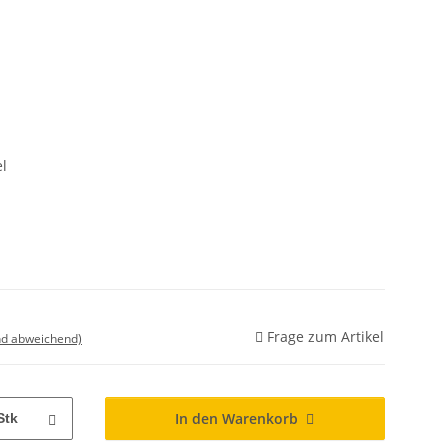
el
Frage zum Artikel
nd abweichend)
In den Warenkorb
Stk