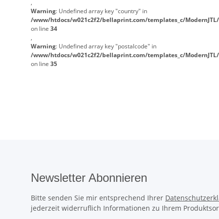
,
Warning
: Undefined array key "country" in
/www/htdocs/w021c2f2/bellaprint.com/templates_c/ModernJTL/
on line
34
,
Warning
: Undefined array key "postalcode" in
/www/htdocs/w021c2f2/bellaprint.com/templates_c/ModernJTL/
on line
35
Newsletter Abonnieren
Bitte senden Sie mir entsprechend Ihrer
Datenschutzerk
jederzeit widerruflich Informationen zu Ihrem Produktsor