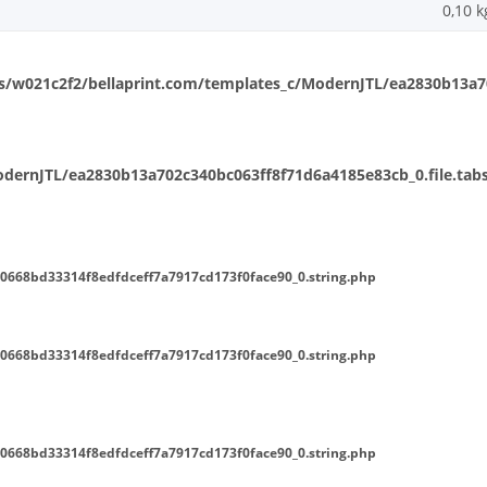
0,10
k
/w021c2f2/bellaprint.com/templates_c/ModernJTL/ea2830b13a702
ernJTL/ea2830b13a702c340bc063ff8f71d6a4185e83cb_0.file.tabs
0668bd33314f8edfdceff7a7917cd173f0face90_0.string.php
0668bd33314f8edfdceff7a7917cd173f0face90_0.string.php
0668bd33314f8edfdceff7a7917cd173f0face90_0.string.php