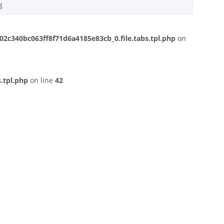
g
c340bc063ff8f71d6a4185e83cb_0.file.tabs.tpl.php
on
.tpl.php
on line
42