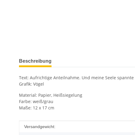
weitere Registerkarten anzeigen
Beschreibung
Text: Aufrichtige Anteilnahme. Und meine Seele spannte w
Grafik: Vögel
Material: Papier, Heißsiegelung
Farbe: weiß/grau
Maße: 12 x 17 cm
Produkteigenschaft
Wert
Versandgewicht: