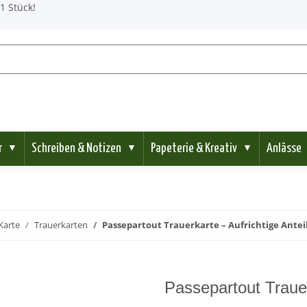
1 Stück!
r
Schreiben & Notizen
Papeterie & Kreativ
Anlässe
▼
▼
▼
Karte
Trauerkarten
Passepartout Trauerkarte – Aufrichtige Ant
Passepartout Trauer