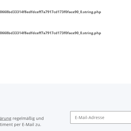
0668bd33314f8edfdceff7a7917cd173f0face90_0.string.php
0668bd33314f8edfdceff7a7917cd173f0face90_0.string.php
lärung
regelmäßig und
timent per E-Mail zu.
Newsletter Abonnieren