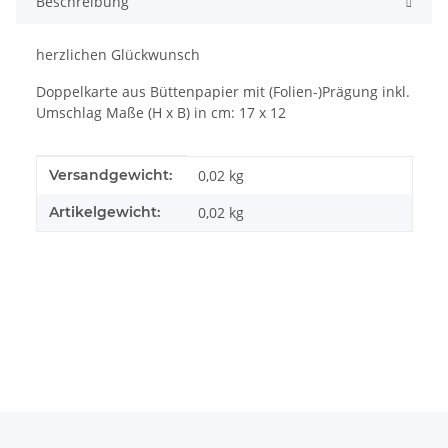
Beschreibung
herzlichen Glückwunsch
Doppelkarte aus Büttenpapier mit (Folien-)Prägung inkl.
Umschlag Maße (H x B) in cm: 17 x 12
Produkteigenschaft
Wert
Versandgewicht:
0,02 kg
Artikelgewicht:
0,02
kg