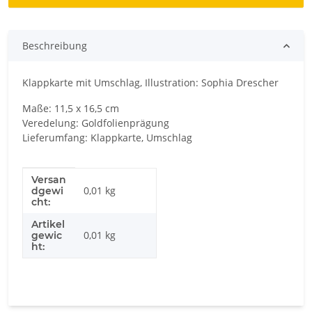
Beschreibung
Klappkarte mit Umschlag, Illustration:
Sophia Drescher
Maße:
11,5 x 16,5 cm
Veredelung:
Goldfolienprägung
Lieferumfang: Klappkarte, Umschlag
Versan
Produkteigenschaft
Wert
0,01 kg
dgewi
cht:
Artikel
0,01
kg
gewic
ht: