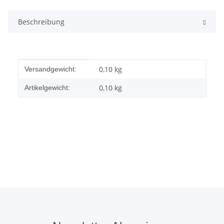
Beschreibung
Produkteigenschaft
Wert
0,10 kg
Versandgewicht:
0,10
kg
Artikelgewicht: