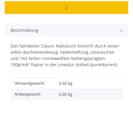
Beschreibung
Das Semikolon Classic Notizbuch besticht durch einen
edlen Buchleinenbezug. Fadenheftung, Lesezeichen
und 160 Seiten cremeweißem büttengeprägten
100g/mÂ² Papier in der Lineatur dotted (punktkariert).
Produkteigenschaft
Wert
0,30 kg
Versandgewicht:
0,30
kg
Artikelgewicht: