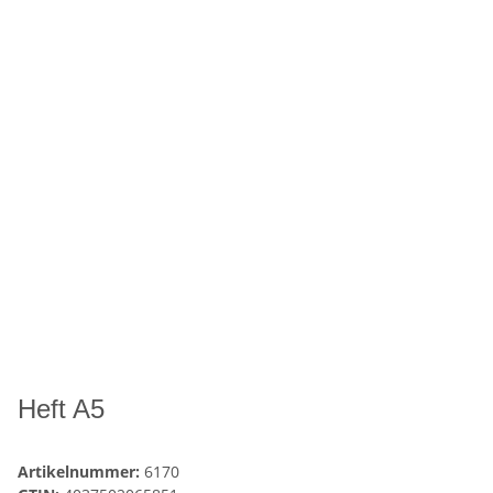
Heft A5
Artikelnummer:
6170