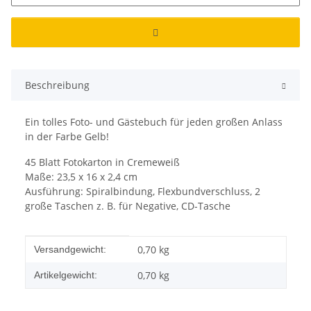
Beschreibung
Ein tolles Foto- und Gästebuch für jeden großen Anlass
in der Farbe Gelb!
45 Blatt Fotokarton in Cremeweiß
Maße: 23,5 x 16 x 2,4 cm
Ausführung: Spiralbindung, Flexbundverschluss, 2
große Taschen z. B. für Negative, CD-Tasche
Produkteigenschaft
Wert
0,70 kg
Versandgewicht:
0,70
kg
Artikelgewicht: