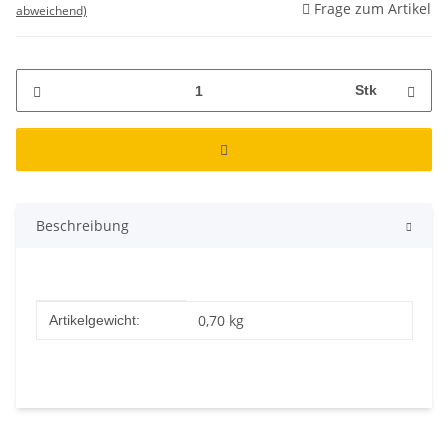
Frage zum Artikel
abweichend)
Stk
Beschreibung
Produkteigenschaft
Wert
0,70
kg
Artikelgewicht: