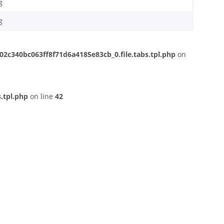
g
g
c340bc063ff8f71d6a4185e83cb_0.file.tabs.tpl.php
on
.tpl.php
on line
42