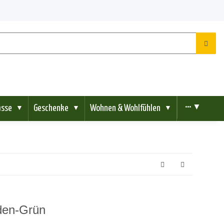
ässe
Geschenke
Wohnen & Wohlfühlen
••• ▼
▼
▼
▼
oden-Grün