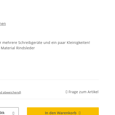
chen
für mehrere Schreibgeräte und ein paar Kleinigkeiten!
 Material Rindsleder
Frage zum Artikel
nd abweichend)
In den Warenkorb
Stk