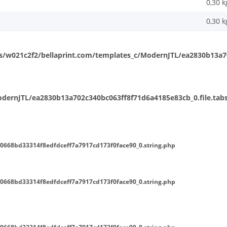
0,30 k
0,30
k
/w021c2f2/bellaprint.com/templates_c/ModernJTL/ea2830b13a702
ernJTL/ea2830b13a702c340bc063ff8f71d6a4185e83cb_0.file.tabs
0668bd33314f8edfdceff7a7917cd173f0face90_0.string.php
0668bd33314f8edfdceff7a7917cd173f0face90_0.string.php