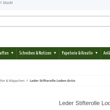
1 Stück!
aften
Schreiben & Notizen
Papeterie & Kreativ
Anl
▼
▼
▼
alter & Mäppchen
Leder Stifterolle Loden-Grün
Leder Stifterolle L