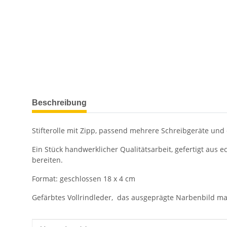
weitere Registerkarten anzeigen
Beschreibung
Stifterolle mit Zipp, passend mehrere Schreibgeräte und 
Ein Stück handwerklicher Qualitätsarbeit, gefertigt aus 
bereiten.
Format: geschlossen 18 x 4 cm
Gefärbtes Vollrindleder, das ausgeprägte Narbenbild m