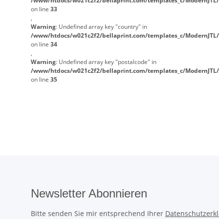
/www/htdocs/w021c2f2/bellaprint.com/templates_c/ModernJTL/
on line
33
,
Warning
: Undefined array key "country" in
/www/htdocs/w021c2f2/bellaprint.com/templates_c/ModernJTL/
on line
34
,
Warning
: Undefined array key "postalcode" in
/www/htdocs/w021c2f2/bellaprint.com/templates_c/ModernJTL/
on line
35
Newsletter Abonnieren
Bitte senden Sie mir entsprechend Ihrer
Datenschutzerk