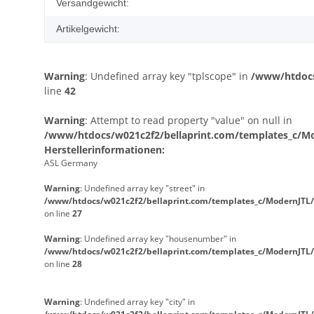
Produkteigenschaft
Wert
Versandgewicht:
Artikelgewicht:
Warning
: Undefined array key "tplscope" in
/www/htdocs
line
42
Warning
: Attempt to read property "value" on null in
/www/htdocs/w021c2f2/bellaprint.com/templates_c/Mod
Herstellerinformationen:
ASL Germany
Warning
: Undefined array key "street" in
/www/htdocs/w021c2f2/bellaprint.com/templates_c/ModernJTL/
on line
27
Warning
: Undefined array key "housenumber" in
/www/htdocs/w021c2f2/bellaprint.com/templates_c/ModernJTL/
on line
28
Warning
: Undefined array key "city" in