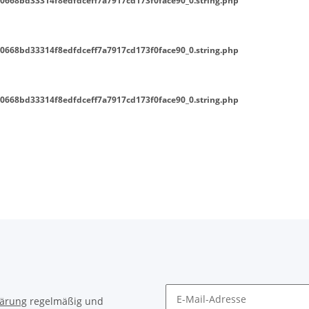
0668bd33314f8edfdceff7a7917cd173f0face90_0.string.php
0668bd33314f8edfdceff7a7917cd173f0face90_0.string.php
0668bd33314f8edfdceff7a7917cd173f0face90_0.string.php
lärung
regelmäßig und