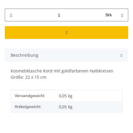
Stk
Beschreibung
Kosmetiktasche Kord mit goldfarbenen Halbkreisen
Größe: 22 x 15 cm
Produkteigenschaft
Wert
0,05 kg
Versandgewicht:
0,05
kg
Artikelgewicht: