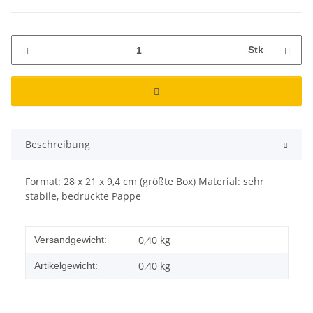
Stk
Beschreibung
Format: 28 x 21 x 9,4 cm (größte Box) Material: sehr
stabile, bedruckte Pappe
Produkteigenschaft
Wert
0,40 kg
Versandgewicht:
0,40
kg
Artikelgewicht: