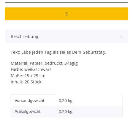
Beschreibung
Text: Lebe jeden Tag als sei es Dein Geburtstag.
Material: Papier, bedruckt, 3-lagig
Farbe: weiß/schwarz
Maße: 25 x 25 cm
Inhalt: 20 Stück
Produkteigenschaft
Wert
0,20 kg
Versandgewicht:
0,20
kg
Artikelgewicht: