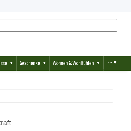
ässe
Geschenke
Wohnen & Wohlfühlen
••• ▼
▼
▼
▼
raft