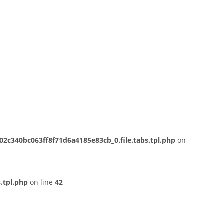
c340bc063ff8f71d6a4185e83cb_0.file.tabs.tpl.php
on
.tpl.php
on line
42