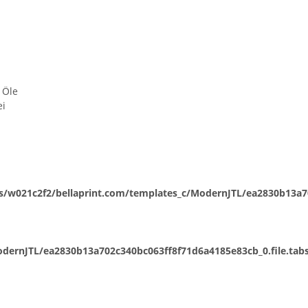
 Öle
ei
/w021c2f2/bellaprint.com/templates_c/ModernJTL/ea2830b13a702
ernJTL/ea2830b13a702c340bc063ff8f71d6a4185e83cb_0.file.tabs