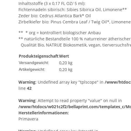
Inhaltsstoffe (3 x 0,17 FL OZ/ 5 ml):
Fichtennadeln sibirisch: Sibies Sibirica Oil, Limonene**
Zeder bio: Cedrus Atlantica Bark* Oil
Zirbelkiefer bio: Pinus Cembra Leaf / Twig Oil*, Limonene
** * org = kontrolliert biologischer Anbau
** natürliche Bestandteile 100 % naturreiner ätherischer
Qualität Bio, NATRUE Biokosmetik, vegan, tierversuchsfr
Produkteigenschaft
Wert
0,20 kg
Versandgewicht:
0,20
kg
Artikelgewicht:
Warning
: Undefined array key "tplscope" in
/www/htdocs
line
42
Warning
: Attempt to read property "value" on null in
/www/htdocs/w021c2f2/bellaprint.com/templates_c/Mod
Herstellerinformationen:
Primavera