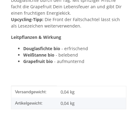
Douglasfichte durch den Tag. Mit spritziger Frische
facht die Grapefruit Dein Lebensfeuer an und gibt Dir
einen fruchtigen Energiekick.
Upcycling-Tipp:
Die Front der Faltschachtel lässt sich
als Lesezeichen weiterverwenden.
Leitpflanzen & Wirkung
Douglasfichte bio
- erfrischend
Weißtanne bio
- belebend
Grapefruit bio
- aufmunternd
Produkteigenschaft
Wert
0,04 kg
Versandgewicht:
0,04
kg
Artikelgewicht: