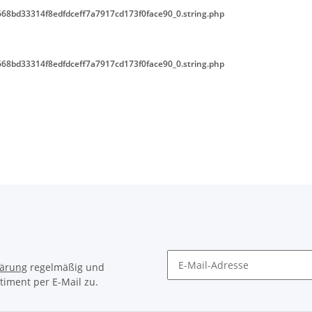
68bd33314f8edfdceff7a7917cd173f0face90_0.string.php
68bd33314f8edfdceff7a7917cd173f0face90_0.string.php
lärung
regelmäßig und
timent per E-Mail zu.
Newsletter Abonnieren