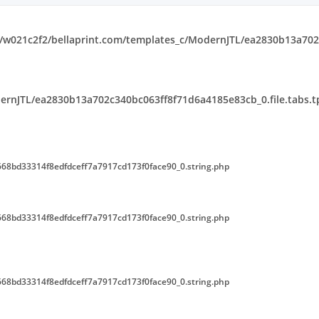
w021c2f2/bellaprint.com/templates_c/ModernJTL/ea2830b13a702c
rnJTL/ea2830b13a702c340bc063ff8f71d6a4185e83cb_0.file.tabs.t
68bd33314f8edfdceff7a7917cd173f0face90_0.string.php
68bd33314f8edfdceff7a7917cd173f0face90_0.string.php
68bd33314f8edfdceff7a7917cd173f0face90_0.string.php