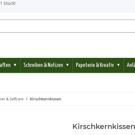
1 Stück!
aften
Schreiben & Notizen
Papeterie & Kreativ
Anl
▼
▼
▼
er & Selfcare
Kirschkernkissen
Kirschkernkisse