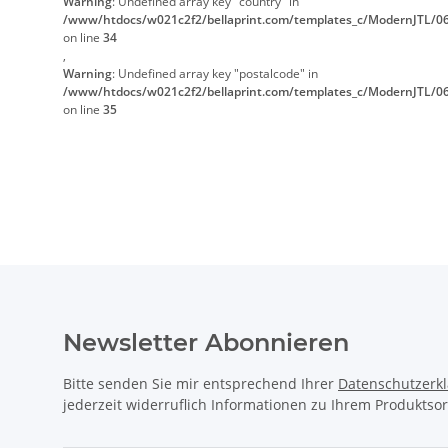
Warning
: Undefined array key "country" in
/www/htdocs/w021c2f2/bellaprint.com/templates_c/ModernJTL/06
on line
34
,
Warning
: Undefined array key "postalcode" in
/www/htdocs/w021c2f2/bellaprint.com/templates_c/ModernJTL/06
on line
35
Newsletter Abonnieren
Bitte senden Sie mir entsprechend Ihrer
Datenschutzerk
jederzeit widerruflich Informationen zu Ihrem Produktsor