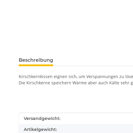
weitere Registerkarten anzeigen
Beschreibung
Kirschkernkissen eignen sich, um Verspannungen zu lö
Die Kirschkerne speichern Wärme aber auch Kälte sehr 
Produkteigenschaft
Wert
Versandgewicht:
Artikelgewicht: