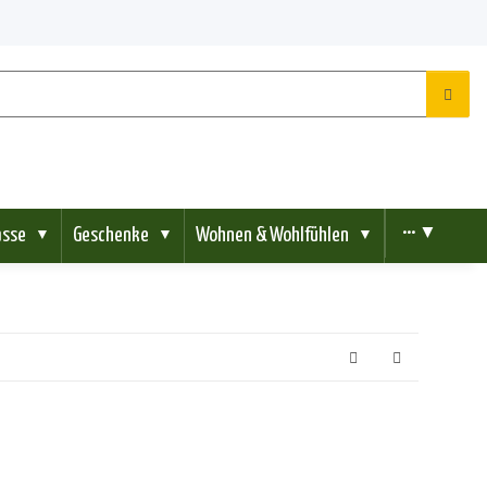
ässe
Geschenke
Wohnen & Wohlfühlen
••• ▼
▼
▼
▼
n