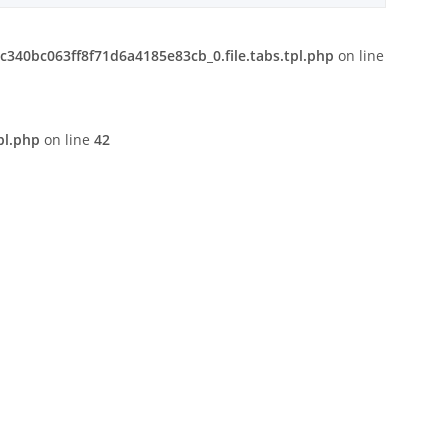
340bc063ff8f71d6a4185e83cb_0.file.tabs.tpl.php
on line
pl.php
on line
42