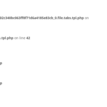
c340bc063ff8f71d6a4185e83cb_0.file.tabs.tpl.php
on
.tpl.php
on line
42
hp
hp