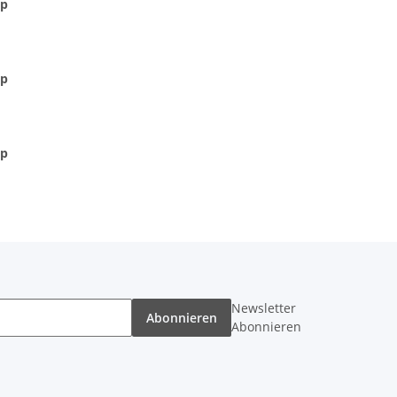
hp
hp
hp
Newsletter
Abonnieren
Abonnieren