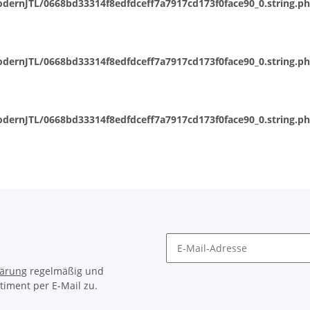
dernJTL/0668bd33314f8edfdceff7a7917cd173f0face90_0.string.p
dernJTL/0668bd33314f8edfdceff7a7917cd173f0face90_0.string.p
dernJTL/0668bd33314f8edfdceff7a7917cd173f0face90_0.string.p
lärung
regelmäßig und
timent per E-Mail zu.