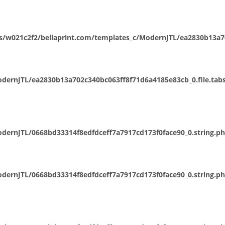
/w021c2f2/bellaprint.com/templates_c/ModernJTL/ea2830b13a702
ernJTL/ea2830b13a702c340bc063ff8f71d6a4185e83cb_0.file.tabs
dernJTL/0668bd33314f8edfdceff7a7917cd173f0face90_0.string.p
dernJTL/0668bd33314f8edfdceff7a7917cd173f0face90_0.string.p