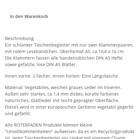
In den Warenkorb
Beschreibung
Ein schlanker Taschenbegleiter mit nur zwei Klammerpaaren,
mit rotem Lesebändchen. Überformat A5, ca 10,4 x 16 cm
Die Klammern fassen alle handelsüblichen DIN A5 Hefte
sowie gefalzte, lose DIN A5 Blätter.
Innen vorne: 2 Fächer, Innen hinten: Eine Längstasche
Material: Vegetabiles, weiches graues Leder im Inneren.
Außen sehr starkes, ca 1,4 mm dickes, koralle farbenes
natürliches, Glattleder mit leicht geprägter Oberfläche.
Dieses wird in einer europäischen Gerberei vegetabil gegerbt
und gefärbt.
Alle ROTERFADEN Produkte können kleine
"Unvollkommenheiten" aufweisen, da es ein Recyclingprodukt
ist. Jeder Taschenbegleiter ein Unikat mit eigenem Charm.