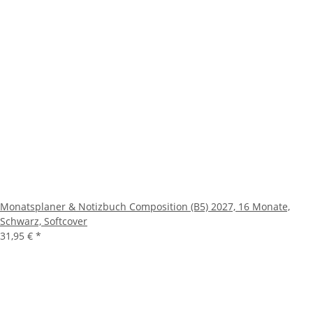
Monatsplaner & Notizbuch Composition (B5) 2027, 16 Monate,
Schwarz, Softcover
31,95 €
*