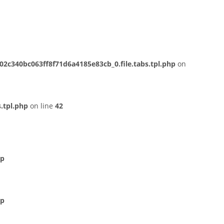
c340bc063ff8f71d6a4185e83cb_0.file.tabs.tpl.php
on
.tpl.php
on line
42
hp
hp