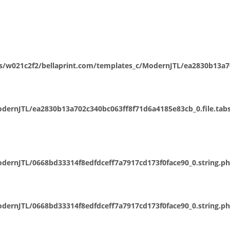
/w021c2f2/bellaprint.com/templates_c/ModernJTL/ea2830b13a702
ernJTL/ea2830b13a702c340bc063ff8f71d6a4185e83cb_0.file.tabs
dernJTL/0668bd33314f8edfdceff7a7917cd173f0face90_0.string.p
dernJTL/0668bd33314f8edfdceff7a7917cd173f0face90_0.string.p