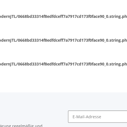
dernJTL/0668bd33314f8edfdceff7a7917cd173f0face90_0.string.p
dernJTL/0668bd33314f8edfdceff7a7917cd173f0face90_0.string.p
dernJTL/0668bd33314f8edfdceff7a7917cd173f0face90_0.string.p
lärung
regelmäßig und