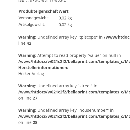
ISBN: 978-3-88117-853-2
Produkteigenschaft
Wert
0,02 kg
Versandgewicht:
0,02
kg
Artikelgewicht:
Warning
: Undefined array key "tplscope" in
/www/htdocs
line
42
Warning
: Attempt to read property "value" on null in
/www/htdocs/w021c2f2/bellaprint.com/templates_c/Mod
Herstellerinformationen:
Hölker Verlag
Warning
: Undefined array key "street" in
/www/htdocs/w021c2f2/bellaprint.com/templates_c/Mo
on line
27
Warning
: Undefined array key "housenumber" in
/www/htdocs/w021c2f2/bellaprint.com/templates_c/Mo
on line
28