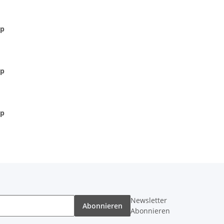
hp
hp
hp
Newsletter
Abonnieren
Abonnieren