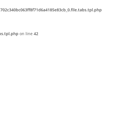
02c340bc063ff8f71d6a4185e83cb_0.file.tabs.tpl.php
s.tpl.php
on line
42