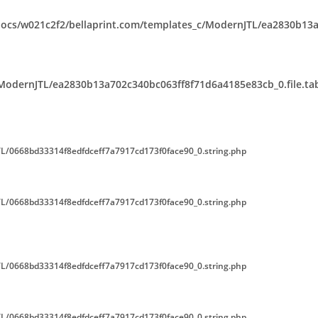
ocs/w021c2f2/bellaprint.com/templates_c/ModernJTL/ea2830b13a7
ModernJTL/ea2830b13a702c340bc063ff8f71d6a4185e83cb_0.file.tab
L/0668bd33314f8edfdceff7a7917cd173f0face90_0.string.php
L/0668bd33314f8edfdceff7a7917cd173f0face90_0.string.php
L/0668bd33314f8edfdceff7a7917cd173f0face90_0.string.php
L/0668bd33314f8edfdceff7a7917cd173f0face90_0.string.php