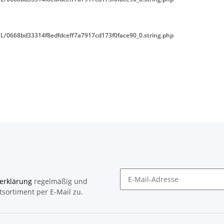
L/0668bd33314f8edfdceff7a7917cd173f0face90_0.string.php
erklärung
regelmäßig und
tsortiment per E-Mail zu.
Newsletter Abonnieren