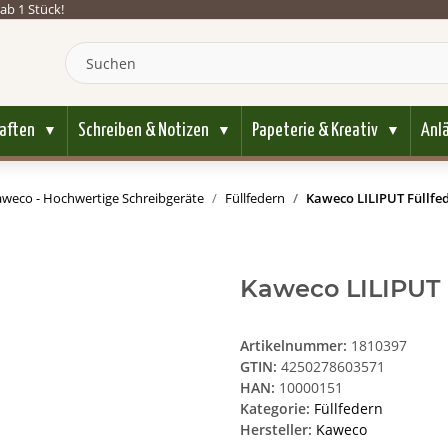
ab 1 Stück!
aften
Schreiben & Notizen
Papeterie & Kreativ
Anl
▼
▼
▼
weco - Hochwertige Schreibgeräte
Füllfedern
Kaweco LILIPUT Füllfed
Kaweco LILIPUT F
Artikelnummer:
1810397
GTIN:
4250278603571
HAN:
10000151
Kategorie:
Füllfedern
Hersteller:
Kaweco