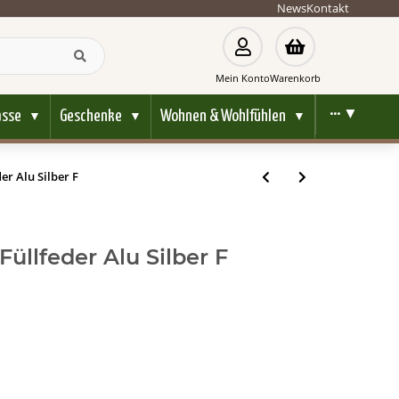
News
Kontakt
Mein Konto
Warenkorb
ässe
Geschenke
Wohnen & Wohlfühlen
••• ▼
▼
▼
▼
er Alu Silber F
üllfeder Alu Silber F